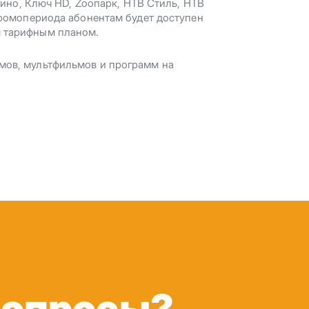
!Кино, Ключ HD, Zooпарк, НТВ Стиль, НТВ
промопериода абонентам будет доступен
 тарифным планом.
мов, мультфильмов и программ на
вопросы?