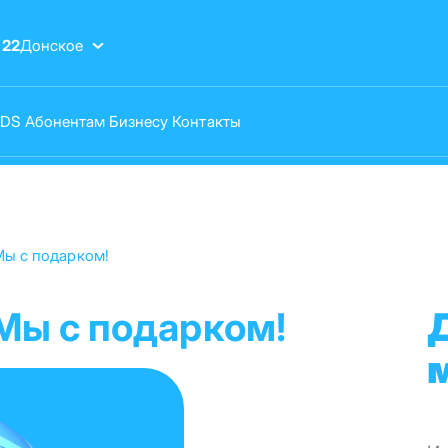
-22
Донское
VDS
Абонентам
Бизнесу
Контакты
Мы с подарком!
Мы с подарком!