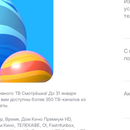
Из
ус
те
С 
по
Ак
ивного ТВ Смотрёшка! До 31 января
а вам доступны более 350 ТВ-каналов из
аты.
ер, Время, Дом Кино Премиум HD,
 Кино, ТЕЛЕКАФЕ, О!, Fastnfunbox,