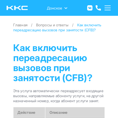
Перейти
к
Донское
основному
содержанию
Главная
Вопросы и ответы
Как включить
переадресацию вызовов при занятости (CFB)?
Как включить
переадресацию
вызовов при
занятости (CFB)?
Эта услуга автоматически переадресует входящие
вызовы, направляемые абоненту услуги, на другой
назначенный номер, когда абонент услуги занят.
Действие
Описание