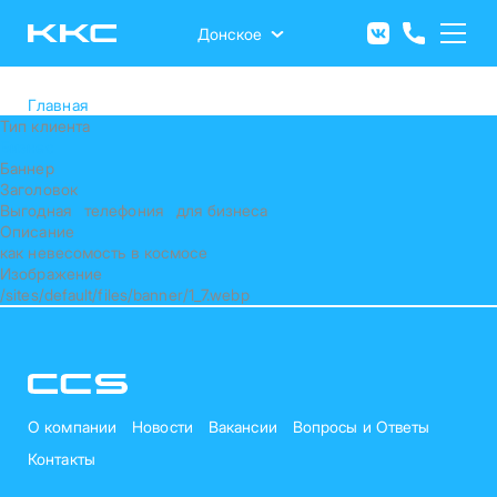
Перейти
к
Донское
основному
содержанию
Главная
Тип клиента
Бизнес
Баннер
Заголовок
Выгодная телефония для бизнеса
Описание
как невесомость в космосе
Изображение
/sites/default/files/banner/1_7.webp
О компании
Новости
Вакансии
Вопросы и Ответы
Контакты