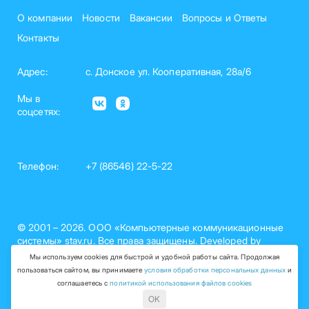
О компании
Новости
Вакансии
Вопросы и Ответы
Контакты
Адрес:
с. Донское ул. Кооперативная, 28а/6
Мы в
соцсетях:
Телефон:
+7 (86546) 22-5-22
© 2001 – 2026. ООО «Компьютерные коммуникационные
системы» stav.ru. Все права защищены. Developed by
nelset.com
Мы используем cookies для быстрой и удобной работы сайта. Продолжая
пользоваться сайтом, вы принимаете
условия обработки персональных данных
и
Политика обработки персональных данных (рег. №26-15-
соглашаетесь с
политикой использования файлов cookies
000758)
OK